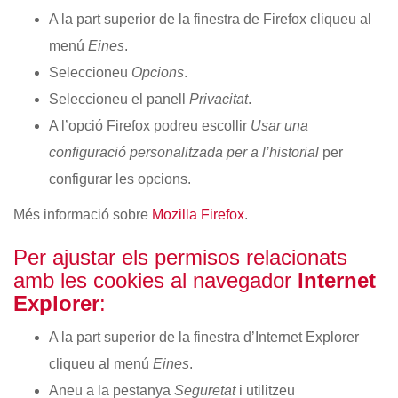
A la part superior de la finestra de Firefox cliqueu al
menú
Eines
.
Seleccioneu
Opcions
.
Seleccioneu el panell
Privacitat
.
A l’opció Firefox podreu escollir
Usar una
configuració personalitzada per a l’historial
per
configurar les opcions.
Més informació sobre
Mozilla Firefox
.
Per ajustar els permisos relacionats
amb les cookies al navegador
Internet
Explorer
:
A la part superior de la finestra d’Internet Explorer
cliqueu al menú
Eines
.
Aneu a la pestanya
Seguretat
i utilitzeu