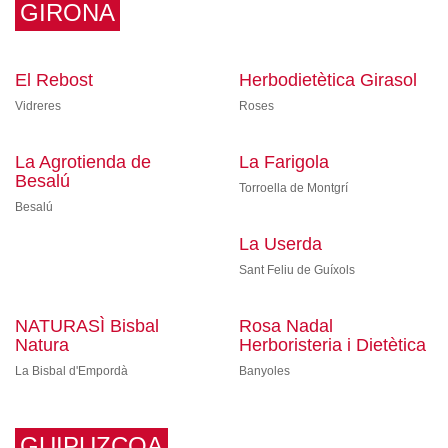
GIRONA
El Rebost
Herbodietètica Girasol
Vidreres
Roses
La Agrotienda de
La Farigola
Besalú
Torroella de Montgrí
Besalú
La Userda
Sant Feliu de Guíxols
NATURASÌ Bisbal
Rosa Nadal
Natura
Herboristeria i Dietètica
La Bisbal d'Empordà
Banyoles
GUIPUZCOA