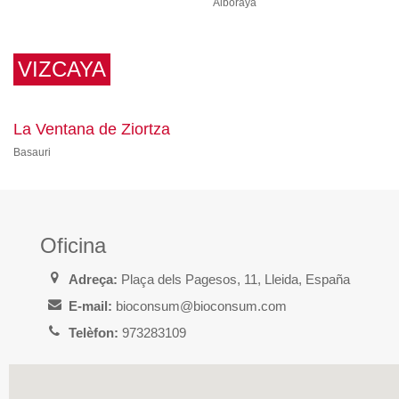
Alboraya
VIZCAYA
La Ventana de Ziortza
Basauri
Oficina
Adreça:
Plaça dels Pagesos, 11, Lleida, España
E-mail:
bioconsum@bioconsum.com
Telèfon:
973283109