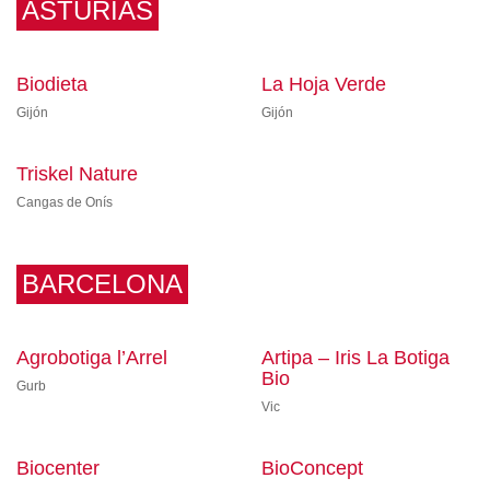
ASTURIAS
Biodieta
La Hoja Verde
Gijón
Gijón
Triskel Nature
Cangas de Onís
BARCELONA
Agrobotiga l’Arrel
Artipa – Iris La Botiga
Bio
Gurb
Vic
Biocenter
BioConcept