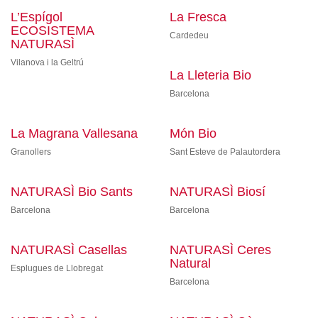
L’Espígol
La Fresca
ECOSISTEMA
Cardedeu
NATURASÌ
Vilanova i la Geltrú
La Lleteria Bio
Barcelona
La Magrana Vallesana
Món Bio
Granollers
Sant Esteve de Palautordera
NATURASÌ Bio Sants
NATURASÌ Biosí
Barcelona
Barcelona
NATURASÌ Casellas
NATURASÌ Ceres
Natural
Esplugues de Llobregat
Barcelona