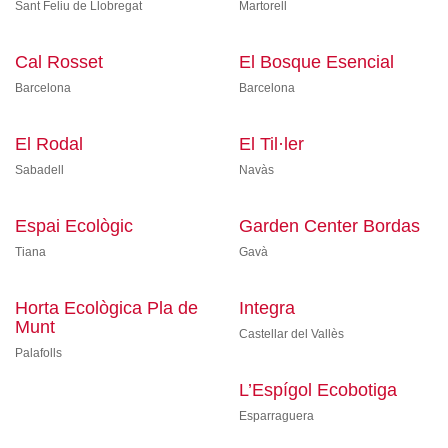
Sant Feliu de Llobregat
Martorell
Cal Rosset
El Bosque Esencial
Barcelona
Barcelona
El Rodal
El Til·ler
Sabadell
Navàs
Espai Ecològic
Garden Center Bordas
Tiana
Gavà
Horta Ecològica Pla de
Integra
Munt
Castellar del Vallès
Palafolls
L’Espígol Ecobotiga
Esparraguera