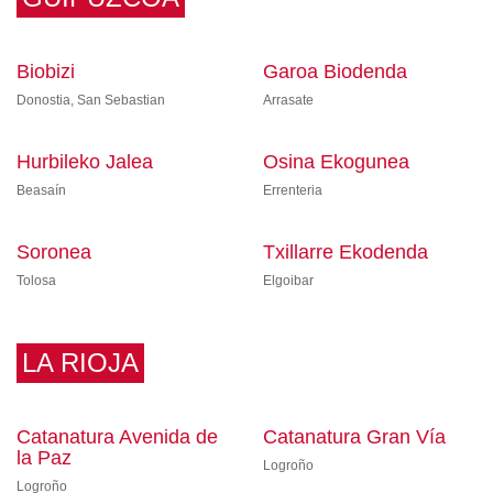
Biobizi
Garoa Biodenda
Donostia, San Sebastian
Arrasate
Hurbileko Jalea
Osina Ekogunea
Beasaín
Errenteria
Soronea
Txillarre Ekodenda
Tolosa
Elgoibar
LA RIOJA
Catanatura Avenida de
Catanatura Gran Vía
la Paz
Logroño
Logroño