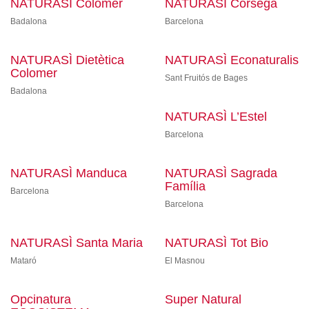
NATURASÌ Colomer
NATURASÌ Còrsega
Badalona
Barcelona
NATURASÌ Dietètica
NATURASÌ Econaturalis
Colomer
Sant Fruitós de Bages
Badalona
NATURASÌ L’Estel
Barcelona
NATURASÌ Manduca
NATURASÌ Sagrada
Família
Barcelona
Barcelona
NATURASÌ Santa Maria
NATURASÌ Tot Bio
Mataró
El Masnou
Opcinatura
Super Natural