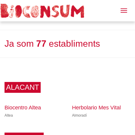
Botigues associades
Togg
navig
Ja som
77
establiments
ALACANT
Biocentro Altea
Herbolario Mes Vital
Altea
Almoradí