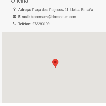
Oficina
Adreça:
Plaça dels Pagesos, 11, Lleida, España
E-mail:
bioconsum@bioconsum.com
Telèfon:
973283109