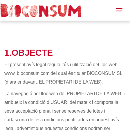
Avís Legal
Togg
navig
1.OBJECTE
El present avís legal regula l’ús i utilització del lloc web
www. bioconsum.com del qual és titular BIOCONSUM SL
(d’ara endavant, EL PROPIETARI DE LA WEB).
La navegació pel lloc web del PROPIETARI DE LA WEB li
atribueix la condició d’USUARI del mateix i comporta la
seva acceptació plena i sense reserves de totes i
cadascuna de les condicions publicades en aquest avís
legal, advertint que aquestes condicions podran ser