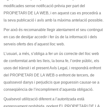
modificades sense notificació prèvia per part del
PROPIETARI DE LA WEB, i en aquest cas es procedirà a
la seva publicació i avís amb la màxima antelació possible.
Per això és recomanable llegir atentament el seu contingut
en cas de desitjar accedir i fer ús de la informació i dels
serveis oferts des d’aquest lloc web.
L’usuari, a més, s’obliga a fer un ús correcte del lloc web
de conformitat amb les lleis, la bona fe, l’ordre públic, els
usos del trànsit i el present Avís Legal, i respondrà enfront
del PROPIETARI DE LA WEB o enfront de tercers, de
qualssevol danys i perjudicis que poguessin causar-se a
conseqüència de l’incompliment d’aquesta obligació.
Qualsevol utilització diferent a l’autoritzada està
expressament prohibida, podent EL PROPIETARI DE LA